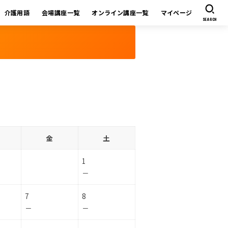
介護用語
会場講座一覧
オンライン講座一覧
マイページ
SEARCH
金
土
1
－
7
8
－
－