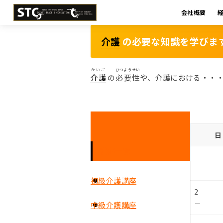
会社概要
介護
の必要な知識を学びま
かいご
ひつようせい
介護
の
必要性
や、介護における・・
日
講座一覧
初級介護講座
2
－
中級介護講座