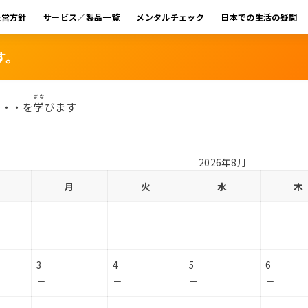
経営方針
サービス／製品一覧
メンタルチェック
日本での生活の疑問
す。
まな
・・・を
学
びます
2026年8月
月
火
水
木
3
4
5
6
－
－
－
－