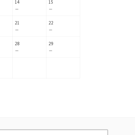
14
15
－
－
21
22
－
－
28
29
－
－